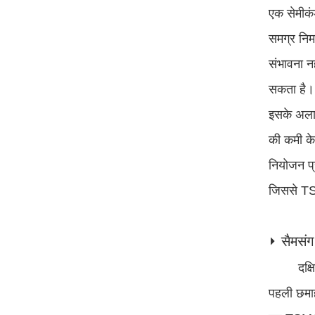
एक सेमीकं
समग्र निर
संभावना न
सकता है।
इसके अलाव
की कमी के
नियोजन प्र
जिससे TSM
⏵ सैमसं
दक्
पहली छमाही