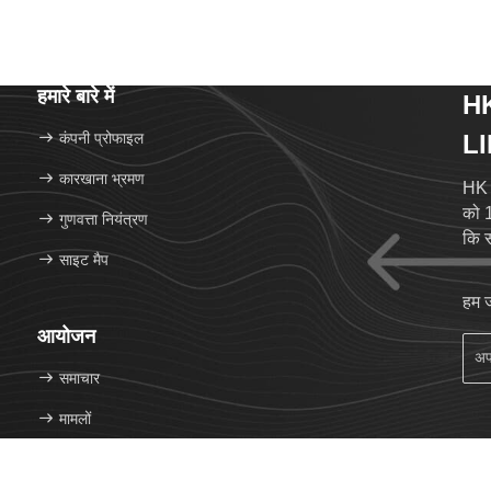
हमारे बारे में
H
कंपनी प्रोफाइल
L
कारखाना भ्रमण
HK 
को 1
गुणवत्ता नियंत्रण
कि स
साइट मैप
हम ज
आयोजन
समाचार
मामलों