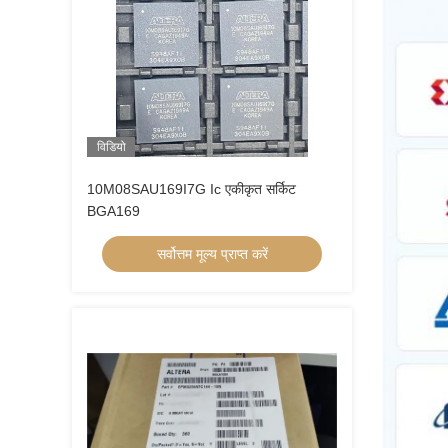
विडियो
10M08SAU169I7G Ic एकीकृत सर्किट
BGA169
सर्वोत्तम मूल्य प्राप्त करें