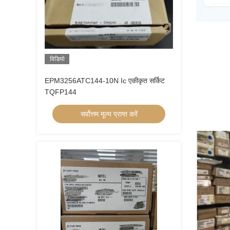
विडियो
EPM3256ATC144-10N Ic एकीकृत सर्किट
TQFP144
सर्वोत्तम मूल्य प्राप्त करें