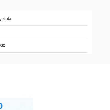
otiate
000