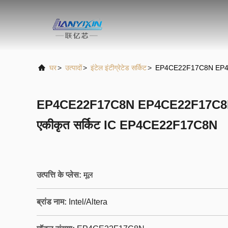
घर
>
उत्पादों
>
इंटेल इंटीग्रेटेड सर्किट
>
EP4CE22F17C8N EP4CE2
EP4CE22F17C8N EP4CE22F17C8N मू
एकीकृत सर्किट IC EP4CE22F17C8N
उत्पत्ति के प्लेस:
मूल
ब्रांड नाम:
Intel/Altera