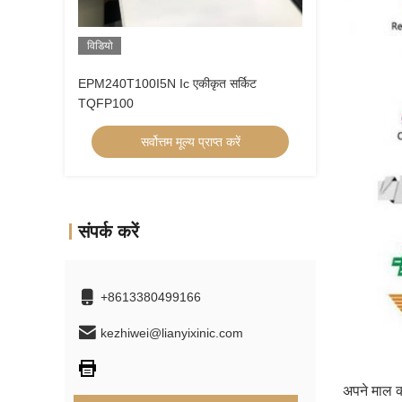
विडियो
EPM240T100I5N Ic एकीकृत सर्किट
TQFP100
सर्वोत्तम मूल्य प्राप्त करें
संपर्क करें
+8613380499166
kezhiwei@lianyixinic.com
अपने माल की