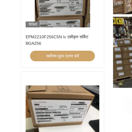
विडियो
EPM2210F256C5N Ic एकीकृत सर्किट
BGA256
सर्वोत्तम मूल्य प्राप्त करें