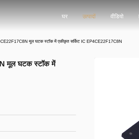
घर
उत्पादों
वीडियो
2F17C8N मूल घटक स्टॉक में एकीकृत सर्किट IC EP4CE22F17C8N
ल घटक स्टॉक में