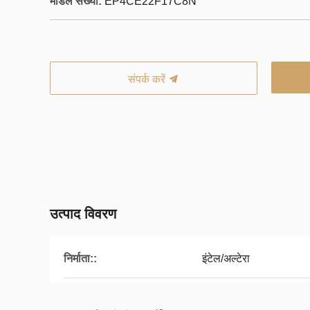
मॉडल संख्या:
EP4CE22F17C8N
संपर्क करें
उत्पाद विवरण
निर्माता::
इंटेल/अल्टेरा