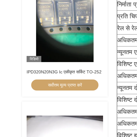
निर्माता 
प्रति चिप
रेल से रे
अधिकतम 
न्यूनतम ए
विडियो
विशिष्ट ए
IPD320N20N3G Ic एकीकृत सर्किट TO-252
अधिकतम ए
सर्वोत्तम मूल्य प्राप्त करें
न्यूनतम द
विशिष्ट द
अधिकतम द
अधिकतम 
विशिष्ट इ