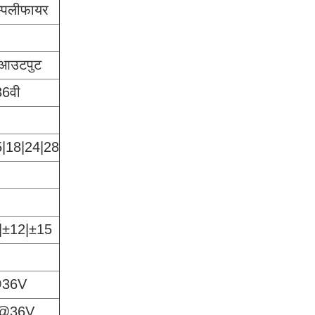
्पलीफायर
ल आउटपुट
6वी
5|18|24|28
|±12|±15
@36V
6@36V