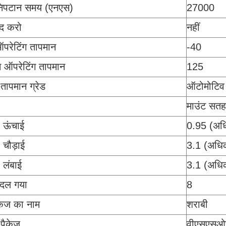
 निपटान समय (एनएस)
27000
ंद करो
नहीं
ऑपरेटिंग तापमान
-40
ऑपरेटिंग तापमान
125
तापमान ग्रेड
ऑटोमोटिव
माउंट सतह
 ऊंचाई
0.95 (अध
 चौड़ाई
3.1 (अधि
 लंबाई
3.1 (अधि
बदल गया
8
केज का नाम
शराबी
पैकेज
वीएसएसओ