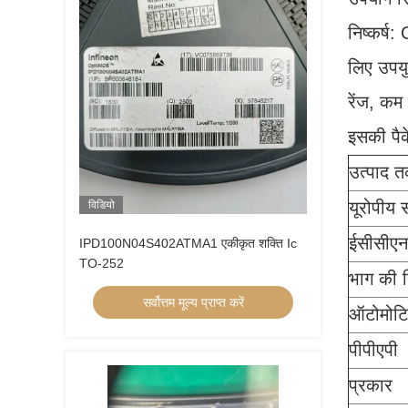
निष्कर्ष
लिए उपयु
रेंज, कम
इसकी पैक
उत्पाद त
यूरोपीय
विडियो
ईसीसीएन
IPD100N04S402ATMA1 एकीकृत शक्ति Ic
TO-252
भाग की स
सर्वोत्तम मूल्य प्राप्त करें
ऑटोमोट
पीपीएपी
प्रकार