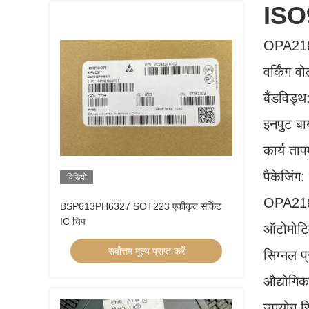
ISO
OPA2188
वर्किंग व
बैंडविड्थ
इनपुट ब
कार्य त
पैकेजिं
विडियो
OPA2188
BSP613PH6327 SOT223 एकीकृत सर्किट
IC चिप
ऑटोमोटि
सर्वोत्तम मूल्य प्राप्त करें
सिग्नल प
औद्योगि
उपयोग सि