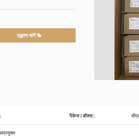
उद्धरण मांगें
1
पैकेज / बॉक्स::
वी
प्रयुक्त