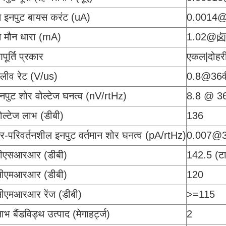
इनपुट बायस करंट (uA)
0.0014@
 मौन धारा (mA)
1.02@卤
ूर्ति प्रकार
एकल|दोहर
स्लीव रेट (V/us)
0.8@36व
इनपुट शोर वोल्टेज घनत्व (nV/rtHz)
8.8 @ 36
वोल्टेज लाभ (डीबी)
136
गैर-परिवर्तनशील इनपुट वर्तमान शोर घनत्व (pA/rtHz)
0.007@3
 पीएसआरआर (डीबी)
142.5 (ट
 सीएमआरआर (डीबी)
120
सीएमआरआर रेंज (डीबी)
>=115
ाभ बैंडविड्थ उत्पाद (मेगाहर्ट्ज)
2