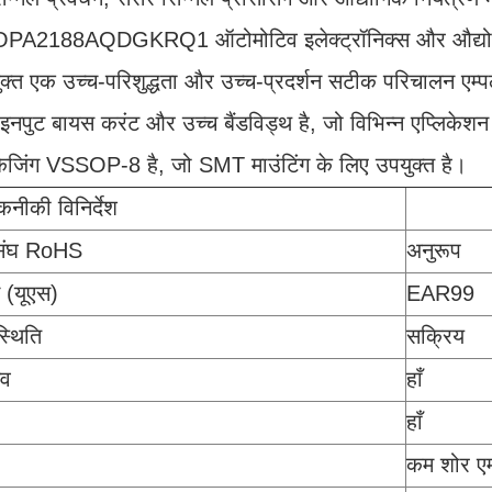
: OPA2188AQDGKRQ1 ऑटोमोटिव इलेक्ट्रॉनिक्स और औद्योगिक नि
क्त एक उच्च-परिशुद्धता और उच्च-प्रदर्शन सटीक परिचालन एम्पल
 इनपुट बायस करंट और उच्च बैंडविड्थ है, जो विभिन्न एप्लिकेशन
ेजिंग VSSOP-8 है, जो SMT माउंटिंग के लिए उपयुक्त है।
कनीकी विनिर्देश
 संघ RoHS
अनुरूप
 (यूएस)
EAR99
्थिति
सक्रिय
िव
हाँ
हाँ
कम शोर एम