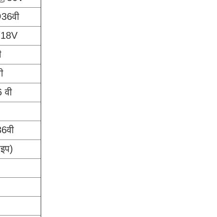
36वी
18V
ी
ी
 वी
6वी
ाइप)