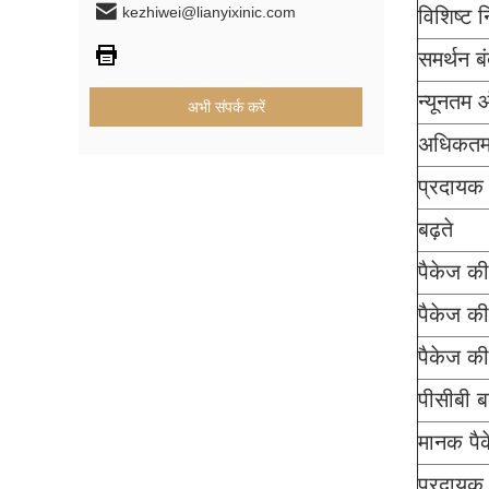
kezhiwei@lianyixinic.com
विशिष्ट
समर्थन ब
न्यूनतम 
अभी संपर्क करें
अधिकतम 
प्रदायक 
बढ़ते
पैकेज की
पैकेज की
पैकेज की
पीसीबी 
मानक पै
प्रदायक 