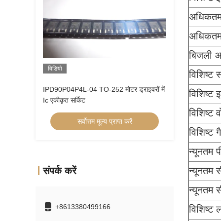
अधिकतम 
अधिकतम
बिजली आप
विडियो
विशिष्ट 
IPD90P04P4L-04 TO-252 मोटर ड्राइवरों में
विशिष्ट 
Ic एकीकृत सर्किट
विशिष्ट 
सर्वोत्तम मूल्य प्राप्त करें
विशिष्ट 
न्यूनतम
संपर्क करें
न्यूनतम
न्यूनतम 
+8613380499166
विशिष्ट ल