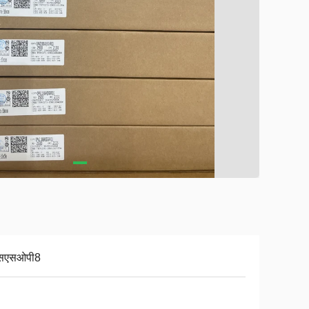
एसएसओपी8